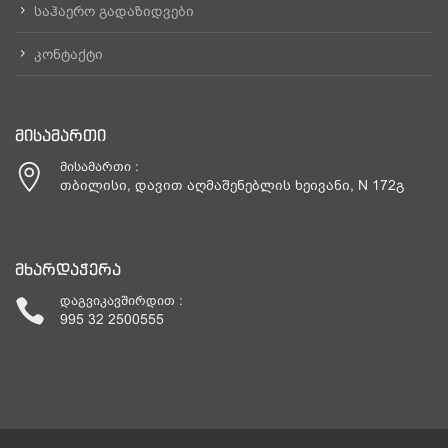
საჰაერო გადაზიდვები
კონტაქტი
ᲛᲘᲡᲐᲛᲐᲠᲗᲘ
მისამართი :
ᲗᲑᲘᲚᲘᲡᲘ, ᲓᲐᲕᲘᲗ ᲐᲦᲛᲐᲨᲔᲜᲔᲑᲚᲘᲡ ᲮᲔᲘᲕᲐᲜᲘ, N 172Გ
ᲛᲮᲐᲠᲓᲐᲭᲔᲠᲐ
დაგვიკავშირდით :
995 32 2500555